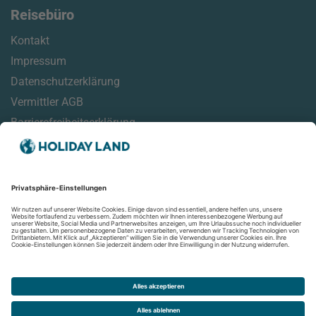
Reisebüro
Kontakt
Impressum
Datenschutzerklärung
Vermittler AGB
Barrierefreiheitserklärung
Service
Reisehinweise
Reisemonitor
Online Check-In Informationen
Aktuelles
Newsletter